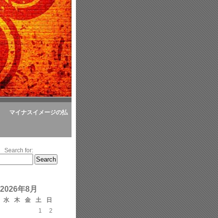
マイナスイメージの払
Search for:
2026年8月
水
木
金
土
日
1
2