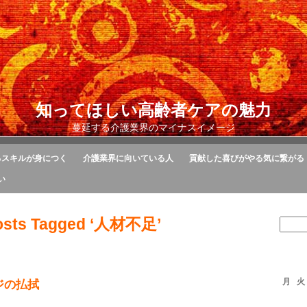
知ってほしい高齢者ケアの魅力
蔓延する介護業界のマイナスイメージ
るスキルが身につく
介護業界に向いている人
貢献した喜びがやる気に繋がる
い
osts Tagged ‘人材不足’
月
火
ジの払拭