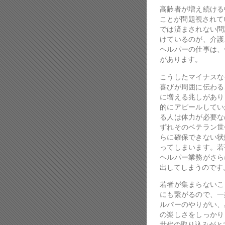
高齢者が増え続ける
ことが問題視されて
では済まされない問
けているのが、介護
ヘルパーの仕事は、
があります。
こうしたマイナスな
喜びが周囲に伝わる
に増える兆しがあり
的にアピールしてい
る人は体力が必要な
ずれそのベテラン世
らに確保できない状
ってしまいます。若
ヘルパー業務がさら
出してしまうのです
若者が集まらないこ
にも繋がるので、一
ルパーのやりがい、
の楽しさをしっかり
世代の取り込みがと