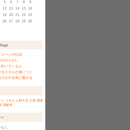
5
6
7
8
9
1
12
13
14
15
16
8
19
20
21
22
23
5
26
27
28
29
30
rPage
イメージの払拭
事のやりがい
に向いている人
せるスキルが身につく
喜びがやる気に繋がる
ージ
スキル
人材不足
介護
感謝
性
高齢者
リー
ーなし