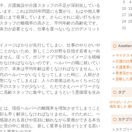
3
4
中、介護施設や介護スタッフの不足が深刻化している
10
1
います。これは2025年問題にも繋がり、もはや他人事
17
1
題にまで発展しています。さらにそれに追い打ちをか
24
2
スタッフの離職率の高さと、平均年齢の高齢化です。
31
体力が必要となり、仕事を選べないなどのデメリット
イメージばかりが先行してしまい、仕事のやりがいや
Anothe
ことがないため、新しくこの分野を目指す若者も一向
マイナス
ません。従って、ポジティブで明るいイメージを積極
介護の仕
かなければならないのです。ヘルパーの職に就いてい
介護業界
ので、本来は平均年齢は若くなければなりません。い
将来活か
代のヘルパーがいなくなってしまった時に、人材がさ
貢献した
態になってしまえば、人々の老後はめちゃくちゃにな
手のスタッフが少ないと、ただでさえハードワークな
に高齢スタッフに集中してしまうという悪循環を生み
タグ
。
やりがい
イメ
成長
楽しさ
適
とは、現役ヘルパーの離職率を増加させてしまうこと
刻も早く解決しなければなりません。そのために、ヘ
カテゴ
感謝される喜びや笑顔に触れながら業務ができる本当
と世の中に発信し、新しく業界を目指そうとする若い
カテゴリ
ても重要なのです。