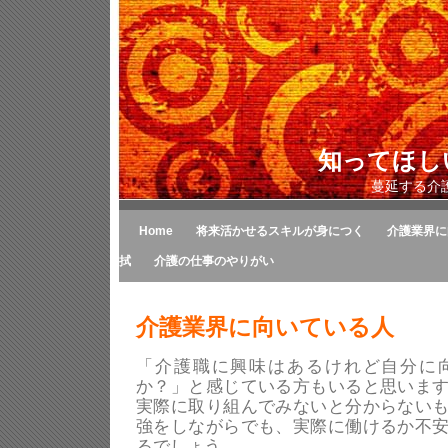
知ってほし
蔓延する介
Home
将来活かせるスキルが身につく
介護業界に
拭
介護の仕事のやりがい
介護業界に向いている人
「介護職に興味はあるけれど自分に
か？」と感じている方もいると思いま
実際に取り組んでみないと分からない
強をしながらでも、実際に働けるか不
るでしょう。